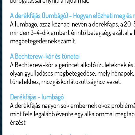
borogatással enyhíti a fájdalmat.
A derékfájás (lumbágó) - Hogyan előzheti meg és m
A lumbago, azaz köznapi nevén a derékfájás, a 20
minden 3-4-dik embert érintő betegség, ezáltal a
megbetegedésnek számít.
A Bechterew-kór és tünetei
A Bechterew-kór a gerincet alkotó ízületeknek és 
olyan gyulladásos megbetegedése, mely hónapok, 
tünetekhez, mozgáskorlátozottsághoz vezet.
Derékfájás - lumbágó
A derékfájás nagyon sok embernek okoz problémát
mint fele legalább évente egy alkalommal megtapa
érzést.