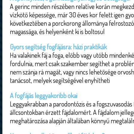
A gerinc minden részében relatíve korán megkezd
vízkötő képessége, már 30 éves kor felett igen gy
következtében a porckorong állománya felrostozód
magassága, és helyenként ki is boltosul
Gyors segítség fogfájásra: házi praktikák
Ha valakinek fáj a foga, előbb vagy utóbb mindenk
fordulnia, mert csak szakember segíthet a probl
nem szánja rá magát, vagy nincs lehetősége orvo
tanácsot, melyek segítségével enyhítheti
A fogfájás leggyakoribb okai
Leggyakrabban a parodontózis és a fogszuvasodás fe
állcsontokban érzett fájdalomért. A fájdalom jelle
meghatározása alapján általában könnyű megtalálni