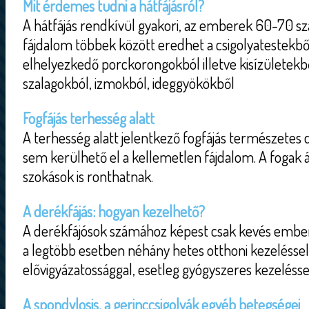
Mit érdemes tudni a hátfájásról?
A hátfájás rendkívül gyakori, az emberek 60-70 száz
fájdalom többek között eredhet a csigolyatestekbő
elhelyezkedő porckorongokból illetve kisízületekből
szalagokból, izmokból, ideggyökökből
Fogfájás terhesség alatt
A terhesség alatt jelentkező fogfájás természetes 
sem kerülhető el a kellemetlen fájdalom. A fogak á
szokások is ronthatnak.
A derékfájás: hogyan kezelhető?
A derékfájósok számához képest csak kevés embe
a legtöbb esetben néhány hetes otthoni kezeléssel
elővigyázatossággal, esetleg gyógyszeres kezeléssel
A spondylosis, a gerinccsigolyák egyéb betegségei