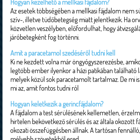
Hogyan kezelhető a mellkasi fájdalom?
Az esetek többségében a mellkasi fájdalom nem sür
szív-, illetve tüdőbetegség miatt jelentkezik. Ha or
közvetlen veszélyben, előfordulhat, hogy átvizsgál
járóbetegként fog történni.
Amit a paracetamol szedéséről tudni kell
Ki ne kezdett volna már öngyógyszerezésbe, amiko
legtöbb ember ilyenkor a házi patikában található l
melyek közül sok paracetamolt tartalmaz. De mi is
mi az, amit fontos tudni ról
Hogyan keletkezik a gerincfájdalom?
A fájdalom a test sérülésének kellemetlen, érzel
hirtelen bekövetkező sérülés és az általa okozott f
okozati összefüggésben állnak. A tartósan fennálló,
mélyebb szövetekből ered.