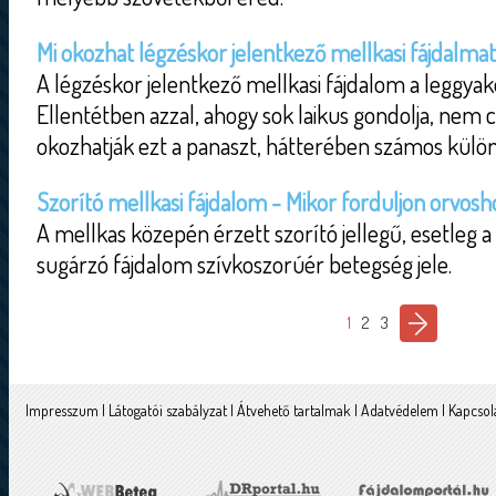
Mi okozhat légzéskor jelentkező mellkasi fájdalma
A légzéskor jelentkező mellkasi fájdalom a leggyak
Ellentétben azzal, ahogy sok laikus gondolja, nem 
okozhatják ezt a panaszt, hátterében számos külön
Szorító mellkasi fájdalom - Mikor forduljon orvosh
A mellkas közepén érzett szorító jellegű, esetleg a
sugárzó fájdalom szívkoszorúér betegség jele.
1
2
3
Impresszum
|
Látogatói szabályzat
|
Átvehető tartalmak
|
Adatvédelem
|
Kapcsol