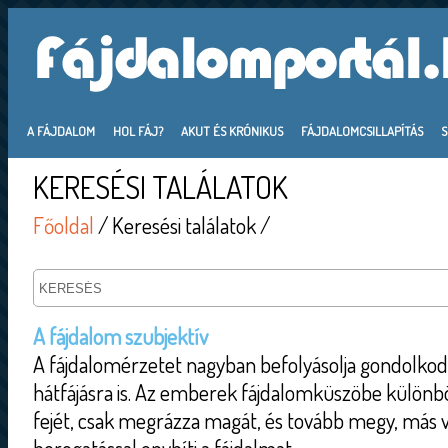
A FÁJDALOM
HOL FÁJ?
AKUT ÉS KRÓNIKUS
FÁJDALOMCSILLAPÍTÁS
KERESÉSI TALÁLATOK
Főoldal
/ Keresési találatok /
A fájdalom szubjektív
A fájdalomérzetet nagyban befolyásolja gondolkod
hátfájásra is. Az emberek fájdalomküszöbe különbö
fejét, csak megrázza magát, és tovább megy, más v