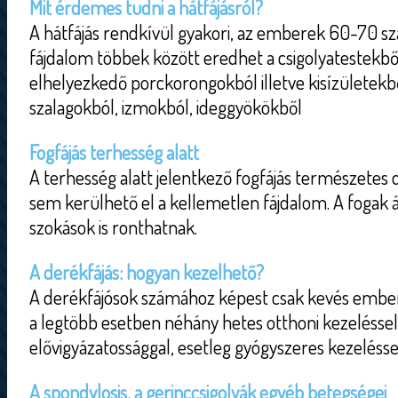
Mit érdemes tudni a hátfájásról?
A hátfájás rendkívül gyakori, az emberek 60-70 száz
fájdalom többek között eredhet a csigolyatestekbő
elhelyezkedő porckorongokból illetve kisízületekből
szalagokból, izmokból, ideggyökökből
Fogfájás terhesség alatt
A terhesség alatt jelentkező fogfájás természetes 
sem kerülhető el a kellemetlen fájdalom. A fogak á
szokások is ronthatnak.
A derékfájás: hogyan kezelhető?
A derékfájósok számához képest csak kevés embe
a legtöbb esetben néhány hetes otthoni kezeléssel
elővigyázatossággal, esetleg gyógyszeres kezeléssel
A spondylosis, a gerinccsigolyák egyéb betegségei