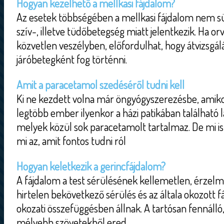
Hogyan kezelhető a mellkasi fájdalom?
Az esetek többségében a mellkasi fájdalom nem sür
szív-, illetve tüdőbetegség miatt jelentkezik. Ha or
közvetlen veszélyben, előfordulhat, hogy átvizsgál
járóbetegként fog történni.
Amit a paracetamol szedéséről tudni kell
Ki ne kezdett volna már öngyógyszerezésbe, amiko
legtöbb ember ilyenkor a házi patikában található l
melyek közül sok paracetamolt tartalmaz. De mi is
mi az, amit fontos tudni ról
Hogyan keletkezik a gerincfájdalom?
A fájdalom a test sérülésének kellemetlen, érzel
hirtelen bekövetkező sérülés és az általa okozott f
okozati összefüggésben állnak. A tartósan fennálló,
mélyebb szövetekből ered.