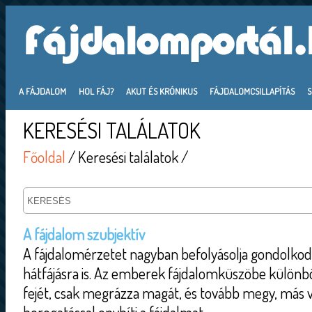
A FÁJDALOM
HOL FÁJ?
AKUT ÉS KRÓNIKUS
FÁJDALOMCSILLAPÍTÁS
KERESÉSI TALÁLATOK
Főoldal
/ Keresési találatok /
A fájdalom szubjektív
A fájdalomérzetet nagyban befolyásolja gondolkod
hátfájásra is. Az emberek fájdalomküszöbe különbö
fejét, csak megrázza magát, és tovább megy, más v