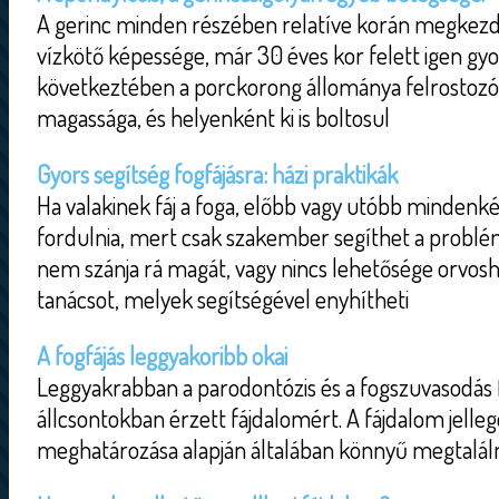
A gerinc minden részében relatíve korán megkezd
vízkötő képessége, már 30 éves kor felett igen gy
következtében a porckorong állománya felrostozód
magassága, és helyenként ki is boltosul
Gyors segítség fogfájásra: házi praktikák
Ha valakinek fáj a foga, előbb vagy utóbb mindenk
fordulnia, mert csak szakember segíthet a probl
nem szánja rá magát, vagy nincs lehetősége orvo
tanácsot, melyek segítségével enyhítheti
A fogfájás leggyakoribb okai
Leggyakrabban a parodontózis és a fogszuvasodás fe
állcsontokban érzett fájdalomért. A fájdalom jelle
meghatározása alapján általában könnyű megtalálni