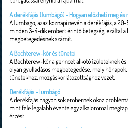
borogatással enyhíti a fájdalmat.
A derékfájás (lumbágó) - Hogyan előzheti meg és m
A lumbago, azaz köznapi nevén a derékfájás, a 20
minden 3-4-dik embert érintő betegség, ezáltal a
megbetegedésnek számít.
A Bechterew-kór és tünetei
A Bechterew-kór a gerincet alkotó ízületeknek és 
olyan gyulladásos megbetegedése, mely hónapok, 
tünetekhez, mozgáskorlátozottsághoz vezet.
Derékfájás - lumbágó
A derékfájás nagyon sok embernek okoz problémát
mint fele legalább évente egy alkalommal megtapa
érzést.