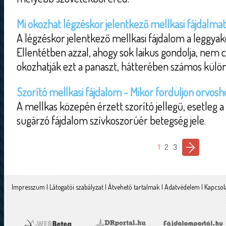
Mi okozhat légzéskor jelentkező mellkasi fájdalma
A légzéskor jelentkező mellkasi fájdalom a leggyak
Ellentétben azzal, ahogy sok laikus gondolja, nem 
okozhatják ezt a panaszt, hátterében számos külön
Szorító mellkasi fájdalom - Mikor forduljon orvosh
A mellkas közepén érzett szorító jellegű, esetleg a
sugárzó fájdalom szívkoszorúér betegség jele.
1
2
3
Impresszum
|
Látogatói szabályzat
|
Átvehető tartalmak
|
Adatvédelem
|
Kapcsol