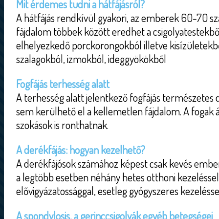
Mit érdemes tudni a hátfájásról?
A hátfájás rendkívül gyakori, az emberek 60-70 száz
fájdalom többek között eredhet a csigolyatestekbő
elhelyezkedő porckorongokból illetve kisízületekből
szalagokból, izmokból, ideggyökökből
Fogfájás terhesség alatt
A terhesség alatt jelentkező fogfájás természetes 
sem kerülhető el a kellemetlen fájdalom. A fogak á
szokások is ronthatnak.
A derékfájás: hogyan kezelhető?
A derékfájósok számához képest csak kevés embe
a legtöbb esetben néhány hetes otthoni kezeléssel
elővigyázatossággal, esetleg gyógyszeres kezeléssel
A spondylosis, a gerinccsigolyák egyéb betegségei