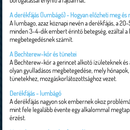
borogatással enyhíti a fájdalmat.
A derékfájás (lumbágó) - Hogyan előzheti meg és m
A lumbago, azaz köznapi nevén a derékfájás, a 20
minden 3-4-dik embert érintő betegség, ezáltal a
megbetegedésnek számít.
A Bechterew-kór és tünetei
A Bechterew-kór a gerincet alkotó ízületeknek és 
olyan gyulladásos megbetegedése, mely hónapok, 
tünetekhez, mozgáskorlátozottsághoz vezet.
Derékfájás - lumbágó
A derékfájás nagyon sok embernek okoz problémát
mint fele legalább évente egy alkalommal megtapa
érzést.