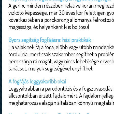
A gerinc minden részében relatíve korán megkezd
vízkötő képessége, már 30 éves kor felett igen gy
következtében a porckorong állománya felrostozód
magassága, és helyenként ki is boltosul
Gyors segítség fogfájásra: házi praktikák
Ha valakinek fáj a foga, előbb vagy utóbb mindenk
fordulnia, mert csak szakember segíthet a probl
nem szánja rá magát, vagy nincs lehetősége orvo
tanácsot, melyek segítségével enyhítheti
A fogfájás leggyakoribb okai
Leggyakrabban a parodontózis és a fogszuvasodás fe
állcsontokban érzett fájdalomért. A fájdalom jelle
meghatározása alapján általában könnyű megtalálni