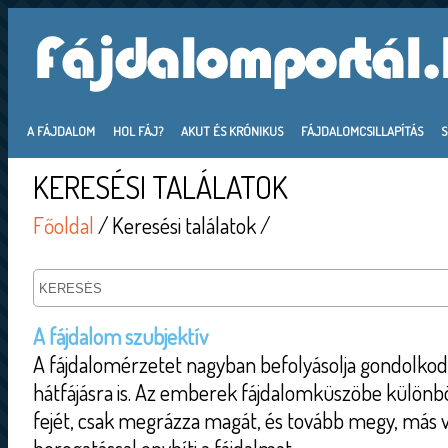
A FÁJDALOM
HOL FÁJ?
AKUT ÉS KRÓNIKUS
FÁJDALOMCSILLAPÍTÁS
KERESÉSI TALÁLATOK
Főoldal
/ Keresési találatok /
A fájdalom szubjektív
A fájdalomérzetet nagyban befolyásolja gondolkod
hátfájásra is. Az emberek fájdalomküszöbe különbö
fejét, csak megrázza magát, és tovább megy, más v