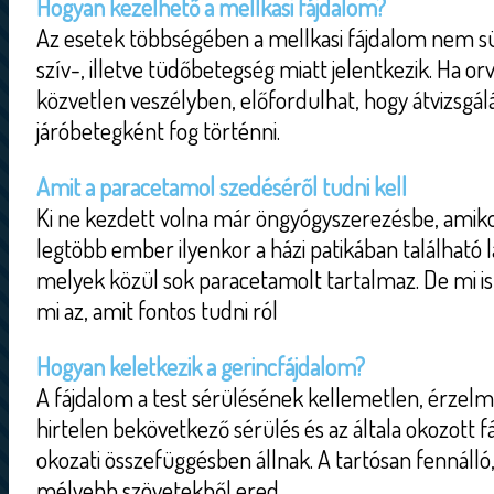
Hogyan kezelhető a mellkasi fájdalom?
Az esetek többségében a mellkasi fájdalom nem sür
szív-, illetve tüdőbetegség miatt jelentkezik. Ha or
közvetlen veszélyben, előfordulhat, hogy átvizsgál
járóbetegként fog történni.
Amit a paracetamol szedéséről tudni kell
Ki ne kezdett volna már öngyógyszerezésbe, amiko
legtöbb ember ilyenkor a házi patikában található l
melyek közül sok paracetamolt tartalmaz. De mi is
mi az, amit fontos tudni ról
Hogyan keletkezik a gerincfájdalom?
A fájdalom a test sérülésének kellemetlen, érzel
hirtelen bekövetkező sérülés és az általa okozott f
okozati összefüggésben állnak. A tartósan fennálló,
mélyebb szövetekből ered.