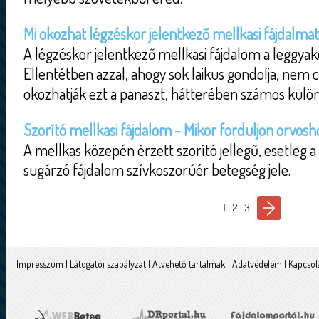
Mi okozhat légzéskor jelentkező mellkasi fájdalma
A légzéskor jelentkező mellkasi fájdalom a leggyak
Ellentétben azzal, ahogy sok laikus gondolja, nem 
okozhatják ezt a panaszt, hátterében számos külön
Szorító mellkasi fájdalom - Mikor forduljon orvosh
A mellkas közepén érzett szorító jellegű, esetleg a
sugárzó fájdalom szívkoszorúér betegség jele.
1
2
3
Impresszum
|
Látogatói szabályzat
|
Átvehető tartalmak
|
Adatvédelem
|
Kapcsol