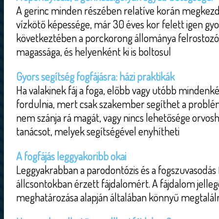
A gerinc minden részében relatíve korán megkezd
vízkötő képessége, már 30 éves kor felett igen gy
következtében a porckorong állománya felrostozód
magassága, és helyenként ki is boltosul
Gyors segítség fogfájásra: házi praktikák
Ha valakinek fáj a foga, előbb vagy utóbb mindenk
fordulnia, mert csak szakember segíthet a probl
nem szánja rá magát, vagy nincs lehetősége orvo
tanácsot, melyek segítségével enyhítheti
A fogfájás leggyakoribb okai
Leggyakrabban a parodontózis és a fogszuvasodás fe
állcsontokban érzett fájdalomért. A fájdalom jelle
meghatározása alapján általában könnyű megtalálni