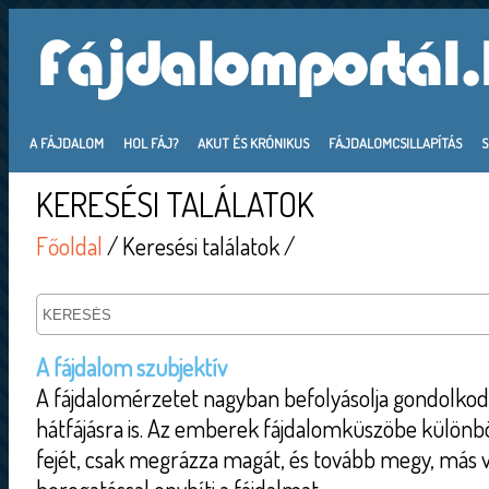
A FÁJDALOM
HOL FÁJ?
AKUT ÉS KRÓNIKUS
FÁJDALOMCSILLAPÍTÁS
KERESÉSI TALÁLATOK
Főoldal
/ Keresési találatok /
A fájdalom szubjektív
A fájdalomérzetet nagyban befolyásolja gondolkod
hátfájásra is. Az emberek fájdalomküszöbe különbö
fejét, csak megrázza magát, és tovább megy, más v