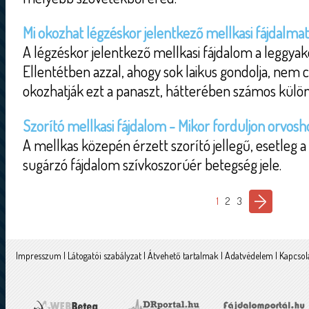
Mi okozhat légzéskor jelentkező mellkasi fájdalma
A légzéskor jelentkező mellkasi fájdalom a leggyak
Ellentétben azzal, ahogy sok laikus gondolja, nem 
okozhatják ezt a panaszt, hátterében számos külön
Szorító mellkasi fájdalom - Mikor forduljon orvosh
A mellkas közepén érzett szorító jellegű, esetleg a
sugárzó fájdalom szívkoszorúér betegség jele.
1
2
3
Impresszum
|
Látogatói szabályzat
|
Átvehető tartalmak
|
Adatvédelem
|
Kapcsol