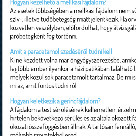
Hogyan kezelhető a mellkasi fájdalom?
Az esetek többségében a mellkasi fájdalom nem sür
szív-, illetve tüdőbetegség miatt jelentkezik. Ha or
közvetlen veszélyben, előfordulhat, hogy átvizsgál
járóbetegként fog történni.
Amit a paracetamol szedéséről tudni kell
Ki ne kezdett volna már öngyógyszerezésbe, amiko
legtöbb ember ilyenkor a házi patikában található l
melyek közül sok paracetamolt tartalmaz. De mi is
mi az, amit fontos tudni ról
Hogyan keletkezik a gerincfájdalom?
A fájdalom a test sérülésének kellemetlen, érzel
hirtelen bekövetkező sérülés és az általa okozott f
okozati összefüggésben állnak. A tartósan fennálló,
mélyebb szövetekből ered.