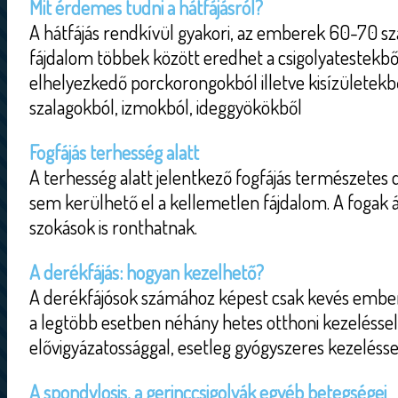
Mit érdemes tudni a hátfájásról?
A hátfájás rendkívül gyakori, az emberek 60-70 száz
fájdalom többek között eredhet a csigolyatestekbő
elhelyezkedő porckorongokból illetve kisízületekből
szalagokból, izmokból, ideggyökökből
Fogfájás terhesség alatt
A terhesség alatt jelentkező fogfájás természetes 
sem kerülhető el a kellemetlen fájdalom. A fogak á
szokások is ronthatnak.
A derékfájás: hogyan kezelhető?
A derékfájósok számához képest csak kevés embe
a legtöbb esetben néhány hetes otthoni kezeléssel
elővigyázatossággal, esetleg gyógyszeres kezeléssel
A spondylosis, a gerinccsigolyák egyéb betegségei