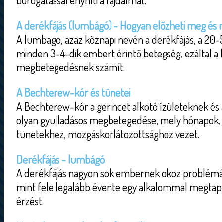
borogatással enyhíti a fájdalmat.
A derékfájás (lumbágó) - Hogyan előzheti meg és m
A lumbago, azaz köznapi nevén a derékfájás, a 20
minden 3-4-dik embert érintő betegség, ezáltal a
megbetegedésnek számít.
A Bechterew-kór és tünetei
A Bechterew-kór a gerincet alkotó ízületeknek és 
olyan gyulladásos megbetegedése, mely hónapok, 
tünetekhez, mozgáskorlátozottsághoz vezet.
Derékfájás - lumbágó
A derékfájás nagyon sok embernek okoz problémát
mint fele legalább évente egy alkalommal megtapa
érzést.