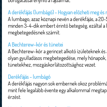
borogatással enyhíti a fájdalmat.
A derékfájás (lumbágó) - Hogyan előzheti meg és m
A lumbago, azaz köznapi nevén a derékfájás, a 20
minden 3-4-dik embert érintő betegség, ezáltal a
megbetegedésnek számít.
A Bechterew-kór és tünetei
A Bechterew-kór a gerincet alkotó ízületeknek és 
olyan gyulladásos megbetegedése, mely hónapok, 
tünetekhez, mozgáskorlátozottsághoz vezet.
Derékfájás - lumbágó
A derékfájás nagyon sok embernek okoz problémát
mint fele legalább évente egy alkalommal megtapa
érzést.