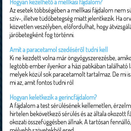
Hogyan kezelhető a mellkasi fájdalom?
Az esetek többségében a mellkasi fájdalom nem sür
szív-, illetve tüdőbetegség miatt jelentkezik. Ha or
közvetlen veszélyben, előfordulhat, hogy átvizsgál
járóbetegként fog történni.
Amit a paracetamol szedéséről tudni kell
Ki ne kezdett volna már öngyógyszerezésbe, amiko
legtöbb ember ilyenkor a házi patikában található l
melyek közül sok paracetamolt tartalmaz. De mi is
mi az, amit fontos tudni ról
Hogyan keletkezik a gerincfájdalom?
A fájdalom a test sérülésének kellemetlen, érzel
hirtelen bekövetkező sérülés és az általa okozott f
okozati összefüggésben állnak. A tartósan fennálló,
mélyebb szövetekből ered.