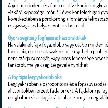
A gerinc minden részében relatíve korán megkezd
vízkötő képessége, már 30 éves kor felett igen gy
következtében a porckorong állománya felrostozód
magassága, és helyenként ki is boltosul
Gyors segítség fogfájásra: házi praktikák
Ha valakinek fáj a foga, előbb vagy utóbb mindenk
fordulnia, mert csak szakember segíthet a probl
nem szánja rá magát, vagy nincs lehetősége orvo
tanácsot, melyek segítségével enyhítheti
A fogfájás leggyakoribb okai
Leggyakrabban a parodontózis és a fogszuvasodás fe
állcsontokban érzett fájdalomért. A fájdalom jelle
meghatározása alapján általában könnyű megtalálni