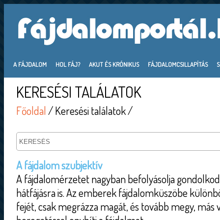
A FÁJDALOM
HOL FÁJ?
AKUT ÉS KRÓNIKUS
FÁJDALOMCSILLAPÍTÁS
KERESÉSI TALÁLATOK
Főoldal
/ Keresési találatok /
A fájdalom szubjektív
A fájdalomérzetet nagyban befolyásolja gondolkod
hátfájásra is. Az emberek fájdalomküszöbe különbö
fejét, csak megrázza magát, és tovább megy, más v