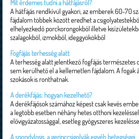
Mit érdemes tudni a hátfájásról?
A hátfájás rendkívül gyakori, az emberek 60-70 száz
fájdalom többek között eredhet a csigolyatestekbő
elhelyezkedő porckorongokból illetve kisízületekből
szalagokból, izmokból, ideggyökökből
Fogfájás terhesség alatt
A terhesség alatt jelentkező fogfájás természetes 
sem kerülhető el a kellemetlen fájdalom. A fogak á
szokások is ronthatnak.
A derékfájás: hogyan kezelhető?
A derékfájósok számához képest csak kevés embe
a legtöbb esetben néhány hetes otthoni kezeléssel
elővigyázatossággal, esetleg gyógyszeres kezeléssel
A spondylosis, a gerinccsigolyák egyéb betegségei