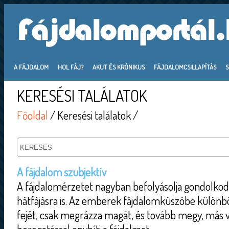
A FÁJDALOM
HOL FÁJ?
AKUT ÉS KRÓNIKUS
FÁJDALOMCSILLAPÍTÁS
KERESÉSI TALÁLATOK
Főoldal
/ Keresési találatok /
A fájdalom szubjektív
A fájdalomérzetet nagyban befolyásolja gondolkod
hátfájásra is. Az emberek fájdalomküszöbe különbö
fejét, csak megrázza magát, és tovább megy, más v