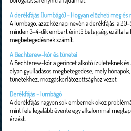
borogatással enyhíti a fájdalmat.
A derékfájás (lumbágó) - Hogyan előzheti meg és m
A lumbago, azaz köznapi nevén a derékfájás, a 20
minden 3-4-dik embert érintő betegség, ezáltal a
megbetegedésnek számít.
A Bechterew-kór és tünetei
A Bechterew-kór a gerincet alkotó ízületeknek és 
olyan gyulladásos megbetegedése, mely hónapok, 
tünetekhez, mozgáskorlátozottsághoz vezet.
Derékfájás - lumbágó
A derékfájás nagyon sok embernek okoz problémát
mint fele legalább évente egy alkalommal megtapa
érzést.