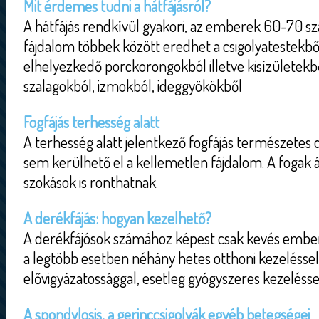
Mit érdemes tudni a hátfájásról?
A hátfájás rendkívül gyakori, az emberek 60-70 száz
fájdalom többek között eredhet a csigolyatestekbő
elhelyezkedő porckorongokból illetve kisízületekből
szalagokból, izmokból, ideggyökökből
Fogfájás terhesség alatt
A terhesség alatt jelentkező fogfájás természetes 
sem kerülhető el a kellemetlen fájdalom. A fogak á
szokások is ronthatnak.
A derékfájás: hogyan kezelhető?
A derékfájósok számához képest csak kevés embe
a legtöbb esetben néhány hetes otthoni kezeléssel
elővigyázatossággal, esetleg gyógyszeres kezeléssel
A spondylosis, a gerinccsigolyák egyéb betegségei