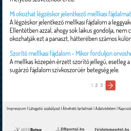
Mi okozhat légzéskor jelentkező mellkasi fájdalma
A légzéskor jelentkező mellkasi fájdalom a leggyak
Ellentétben azzal, ahogy sok laikus gondolja, nem 
okozhatják ezt a panaszt, hátterében számos külön
Szorító mellkasi fájdalom - Mikor forduljon orvosh
A mellkas közepén érzett szorító jellegű, esetleg a
sugárzó fájdalom szívkoszorúér betegség jele.
1
2
3
Impresszum
|
Látogatói szabályzat
|
Átvehető tartalmak
|
Adatvédelem
|
Kapcsol