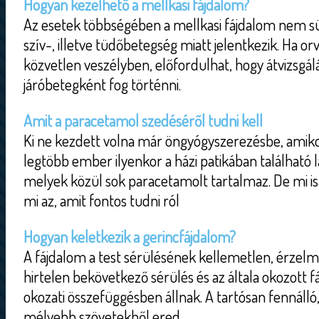
Hogyan kezelhető a mellkasi fájdalom?
Az esetek többségében a mellkasi fájdalom nem sür
szív-, illetve tüdőbetegség miatt jelentkezik. Ha or
közvetlen veszélyben, előfordulhat, hogy átvizsgál
járóbetegként fog történni.
Amit a paracetamol szedéséről tudni kell
Ki ne kezdett volna már öngyógyszerezésbe, amiko
legtöbb ember ilyenkor a házi patikában található l
melyek közül sok paracetamolt tartalmaz. De mi is
mi az, amit fontos tudni ról
Hogyan keletkezik a gerincfájdalom?
A fájdalom a test sérülésének kellemetlen, érzel
hirtelen bekövetkező sérülés és az általa okozott f
okozati összefüggésben állnak. A tartósan fennálló,
mélyebb szövetekből ered.