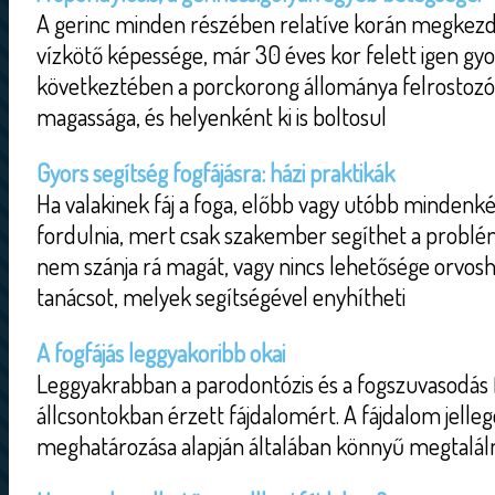
A gerinc minden részében relatíve korán megkezd
vízkötő képessége, már 30 éves kor felett igen gy
következtében a porckorong állománya felrostozód
magassága, és helyenként ki is boltosul
Gyors segítség fogfájásra: házi praktikák
Ha valakinek fáj a foga, előbb vagy utóbb mindenk
fordulnia, mert csak szakember segíthet a probl
nem szánja rá magát, vagy nincs lehetősége orvo
tanácsot, melyek segítségével enyhítheti
A fogfájás leggyakoribb okai
Leggyakrabban a parodontózis és a fogszuvasodás fe
állcsontokban érzett fájdalomért. A fájdalom jelle
meghatározása alapján általában könnyű megtalálni